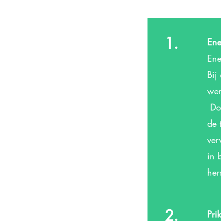
1.
Ene
Ene
Bij
wer
Doo
de 
ver
in 
her
2.
Pri