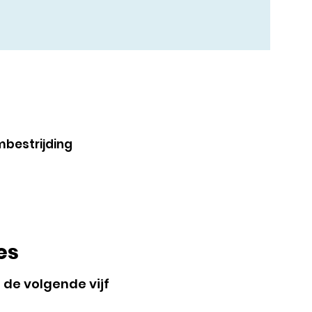
mbestrijding
es
de volgende vijf