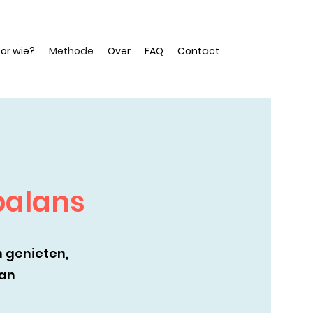
or wie?
Methode
Over
FAQ
Contact
 balans
n genieten,
aan