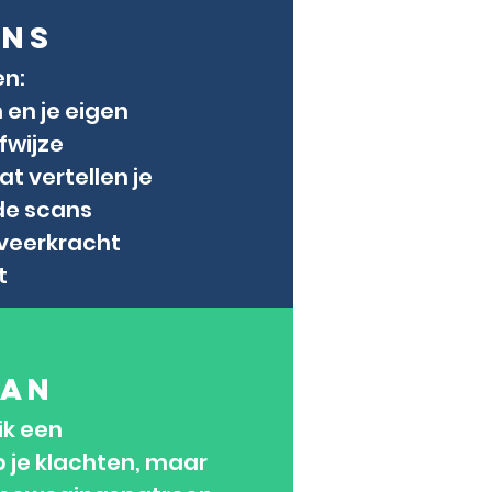
ans
en:
 en je eigen
fwijze
t vertellen je
de scans
 veerkracht
t
lan
ik een
p je klachten, maar