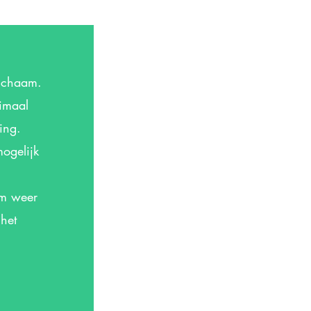
lichaam.
timaal
ing.
ogelijk
am weer
het