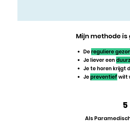
Mijn methode is 
De
reguliere gezo
Je liever een
duur
Je te horen krijgt
Je
preventief
wilt
5
Als Paramedisch