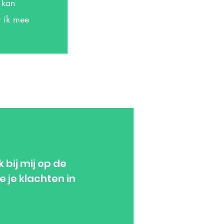
 kan
 ik mee
 bij mij op de
e je klachten in