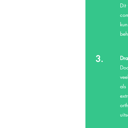
Dit
com
kun
beh
3.
Dra
Doo
vee
als
ext
ort
uit