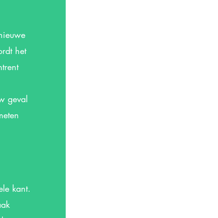
 nieuwe
ordt het
trent
uw geval
meten
le kant.
aak