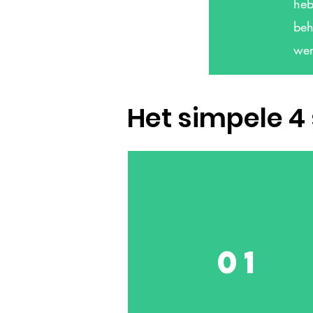
heb
beh
wer
Het simpele 4
01