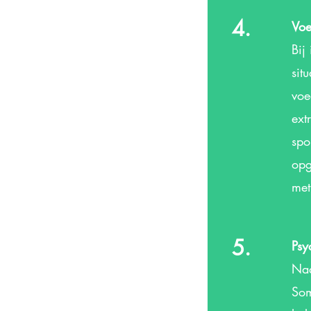
4.
Voe
Bij
sit
voe
ext
spo
opg
met
5.
Psy
Naa
Som